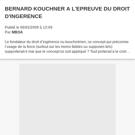
BERNARD KOUCHNER A L'EPREUVE DU DROIT
D'INGERENCE
Publié le 06/02/2009 à 12:09
Par
MBOA
Le fondateur du droit d’ingérence ou kouchnérien, ce concept qui préconise
l’usage de la force (surtout sur les moins faibles ou supposés tels)
supporterait-il mal que le concept lui soit appliqué ? Tout porterait à le croire
au regard de sa crise de...