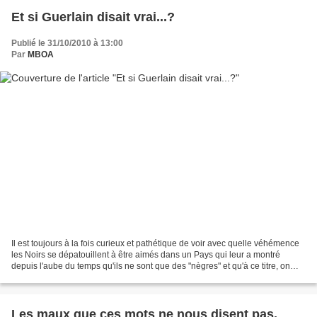
Et si Guerlain disait vrai...?
Publié le 31/10/2010 à 13:00
Par
MBOA
Il est toujours à la fois curieux et pathétique de voir avec quelle véhémence
les Noirs se dépatouillent à être aimés dans un Pays qui leur a montré
depuis l'aube du temps qu'ils ne sont que des "nègres" et qu'à ce titre, on
s'en fout d'eux à Paris comme...
Les maux que ces mots ne nous disent pas.