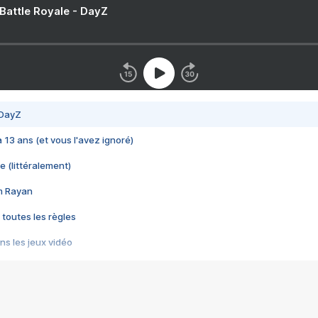
 Battle Royale - DayZ
 DayZ
 a 13 ans (et vous l'avez ignoré)
e (littéralement)
im Rayan
 toutes les règles
s les jeux vidéo
us choquant de Rockstar ? - Le scandale BULLY
e plus moche de Steam