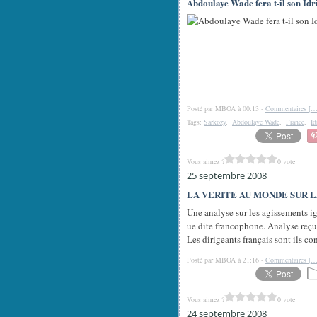
Abdoulaye Wade fera t-il son Idr
Posté par MBOA à 00:13 -
Commentaires [
Tags:
Sarkozy
,
Abdoulaye Wade
,
France
,
Id
Vous aimez ?
0 vote
25 septembre 2008
LA VERITE AU MONDE SUR 
Une analyse sur les agissements ig
ue dite francophone. Analyse reçue
Les dirigeants français sont ils con
Posté par MBOA à 21:16 -
Commentaires [
Vous aimez ?
0 vote
24 septembre 2008