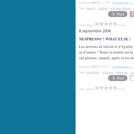
Posté par MBOA à 17:09 -
Commentaires [
Tags:
Sarkozy
,
Sankara
,
continent africain
,
Vous aimez ?
0 vote
8 septembre 2008
NESPRESSO ? WHAT ELSE !
Les notions de laïcité et d’égalité
ur d’autres ? Seule la réalité sur l
osé plainte, samedi, après avoir ét
Posté par MBOA à 18:37 -
Commentaires [
Tags:
Antisémite
,
agression
,
catholique
,
etc
Vous aimez ?
0 vote