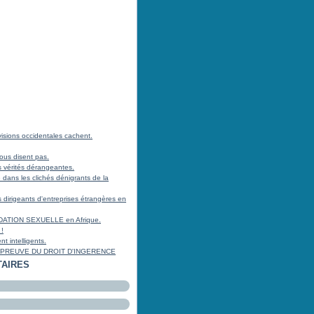
isions occidentales cachent.
us disent pas.
 vérités dérangeantes.
 dans les clichés dénigrants de la
 dirigeants d'entreprises étrangères en
DATION SEXUELLE en Afrique.
!
t intelligents.
PREUVE DU DROIT D'INGERENCE
AIRES