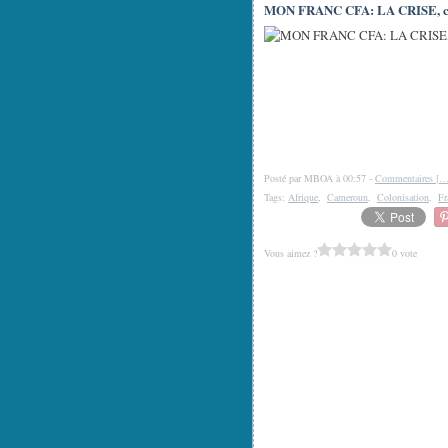
MON FRANC CFA: LA CRISE, co
Posté par MBOA à 00:57 -
Commentaires [
Tags:
Afrique
,
Cameroun
,
Colonisation
,
Fr
Vous aimez ?
0 vote