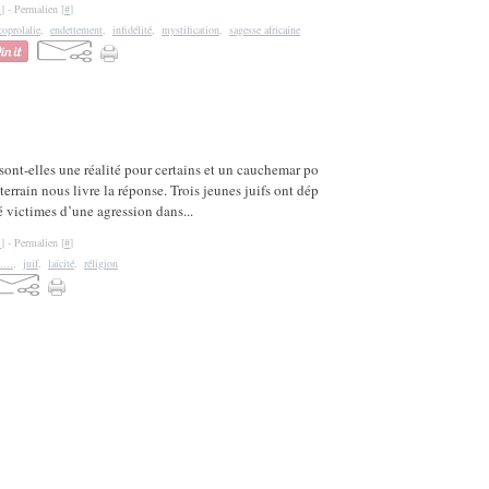
…
]
- Permalien [
#
]
coprolalie
,
endettement
,
infidélité
,
mystification
,
sagesse africaine
 sont-elles une réalité pour certains et un cauchemar po
e terrain nous livre la réponse. Trois jeunes juifs ont dép
é victimes d’une agression dans...
…
]
- Permalien [
#
]
....
,
juif
,
laïcité
,
réligion