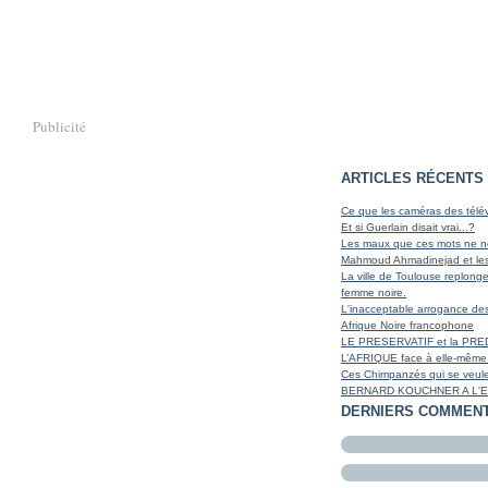
Publicité
ARTICLES RÉCENTS
Ce que les caméras des télév
Et si Guerlain disait vrai...?
Les maux que ces mots ne no
Mahmoud Ahmadinejad et les
La ville de Toulouse replonge
femme noire.
L'inacceptable arrogance des
Afrique Noire francophone
LE PRESERVATIF et la PRE
L’AFRIQUE face à elle-même 
Ces Chimpanzés qui se veulen
BERNARD KOUCHNER A L'E
DERNIERS COMMENT