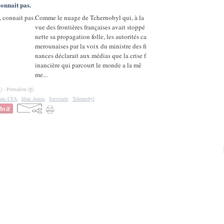
nnait pas.
Comme le nuage de Tchernobyl qui, à la
vue des frontières françaises avait stoppé
nette sa propagation folle, les autorités ca
merounaises par la voix du ministre des fi
nances déclarait aux médias que la crise f
inancière qui parcourt le monde a la mê
me...
…
]
- Permalien [
#
]
anc CFA
,
Idrac Annie
,
Servitude
,
Tchernobyl