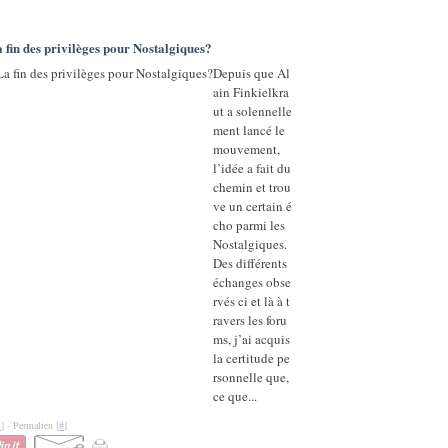
 des privilèges pour Nostalgiques?
Depuis que Al
ain Finkielkra
ut a solennelle
ment lancé le
mouvement,
l’idée a fait du
chemin et trou
ve un certain é
cho parmi les
Nostalgiques.
Des différents
échanges obse
rvés ci et là à t
ravers les foru
ms, j’ai acquis
la certitude pe
rsonnelle que,
ce que...
…
]
- Permalien [
#
]