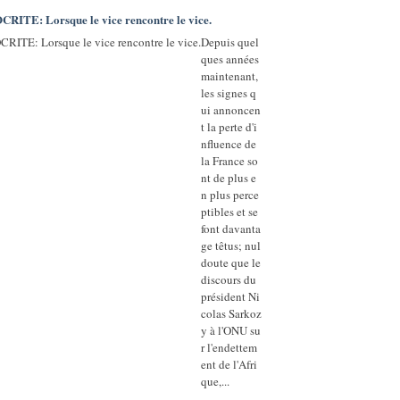
E: Lorsque le vice rencontre le vice.
Depuis quel
ques années
maintenant,
les signes q
ui annoncen
t la perte d'i
nfluence de
la France so
nt de plus e
n plus perce
ptibles et se
font davanta
ge têtus; nul
doute que le
discours du
président Ni
colas Sarkoz
y à l'ONU su
r l'endettem
ent de l'Afri
que,...