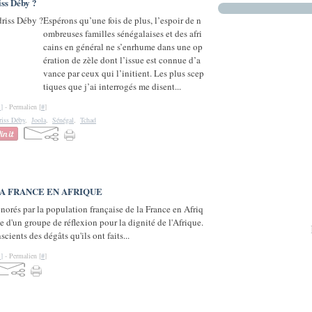
iss Déby ?
Espérons qu’une fois de plus, l’espoir de n
ombreuses familles sénégalaises et des afri
cains en général ne s’enrhume dans une op
ération de zèle dont l’issue est connue d’a
vance par ceux qui l’initient. Les plus scep
tiques que j’ai interrogés me disent...
…
]
- Permalien [
#
]
riss Déby
,
Joola
,
Sénégal
,
Tchad
LA FRANCE EN AFRIQUE
norés par la population française de la France en Afriq
 d'un groupe de réflexion pour la dignité de l'Afrique.
scients des dégâts qu'ils ont faits...
…
]
- Permalien [
#
]