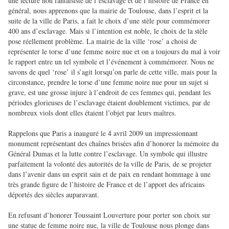
une lecture non fantaisiste de l’esclavage et de l’histoire de France en
général, nous apprenons que la mairie de Toulouse, dans l’esprit et la
suite de la ville de Paris, a fait le choix d’une stèle pour commémorer
400 ans d’esclavage. Mais si l’intention est noble, le choix de la stèle
pose réellement problème. La mairie de la ville ‘rose’ a choisi de
représenter le torse d’une femme noire nue et on a toujours du mal à voir
le rapport entre un tel symbole et l’événement à commémorer. Nous ne
savons de quel ‘rose’ il s’agit lorsqu’on parle de cette ville, mais pour la
circonstance, prendre le torse d’une femme noire nue pour un sujet si
grave, est une grosse injure à l’endroit de ces femmes qui, pendant les
périodes glorieuses de l’esclavage étaient doublement victimes, par de
nombreux viols dont elles étaient l’objet par leurs maîtres.
Rappelons que Paris a inauguré le 4 avril 2009 un impressionnant
monument représentant des chaînes brisées afin d’honorer la mémoire du
Général Dumas et la lutte contre l’esclavage. Un symbole qui illustre
parfaitement la volonté des autorités de la ville de Paris, de se projeter
dans l’avenir dans un esprit sain et de paix en rendant hommage à une
très grande figure de l’histoire de France et de l’apport des africains
déportés des siècles auparavant.
En refusant d’honorer Toussaint Louverture pour porter son choix sur
une statue de femme noire nue, la ville de Toulouse nous plonge dans