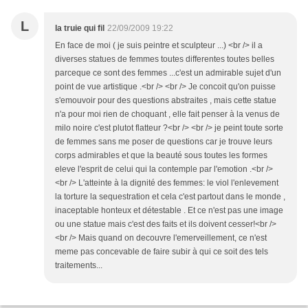
L
la truie qui fil
22/09/2009 19:22
En face de moi ( je suis peintre et sculpteur ...) <br /> il a
diverses statues de femmes toutes differentes toutes belles
parceque ce sont des femmes ...c'est un admirable sujet d'un
point de vue artistique .<br /> <br /> Je concoit qu'on puisse
s'emouvoir pour des questions abstraites , mais cette statue
n'a pour moi rien de choquant , elle fait penser à la venus de
milo noire c'est plutot flatteur ?<br /> <br /> je peint toute sorte
de femmes sans me poser de questions car je trouve leurs
corps admirables et que la beauté sous toutes les formes
eleve l'esprit de celui qui la contemple par l'emotion .<br />
<br /> L'atteinte à la dignité des femmes: le viol l'enlevement
la torture la sequestration et cela c'est partout dans le monde ,
inaceptable honteux et détestable . Et ce n'est pas une image
ou une statue mais c'est des faits et ils doivent cesser!<br />
<br /> Mais quand on decouvre l'emerveillement, ce n'est
meme pas concevable de faire subir à qui ce soit des tels
traitements...